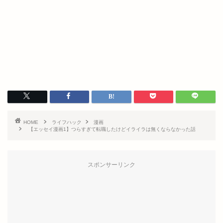
HOME
ライフハック
漫画
【エッセイ漫画1】つらすぎて転職したけどイライラは無くならなかった話
スポンサーリンク