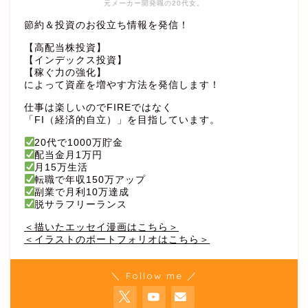
元メーカー開発職の20代女。
節約＆投資のお役立ち情報を発信！
【高配当株投資】
【インデックス投資】
【稼ぐ力の強化】
によって資産を増やす方法を発信します！
仕事は楽しいのでFIREではなく
「FI（経済的自立）」を目指しています。
20代で1000万貯金
配当金月1万円
月15万生活
転職で年収150万アップ
副業で月利10万達成
脱サラフリーランス
＜描いたエッセイ漫画はこちら＞
＜イラストのポートフォリオはこちら＞
＼ Follow me ／