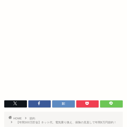
HOME
節約
【年間300万貯金】ネット代、電気乗り換え、保険の見直しで年間8万円節約！