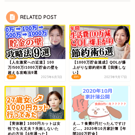
RELATED POST
【人生激変への近道】100
【1000万貯金達成】QOLが爆
万/500万/1000万貯金の壁を
上がりな節約術6選【我慢しな
超える攻略法9選
い】
2023年6月3日
2023年9月17日
節約
節約
【実体験】1000円カットは女
え…？食費0円だったんですけ
性でも大丈夫？失敗しないた
ど…。2020年10月家計簿【年
めの方法【4年通った】
間300万貯金】