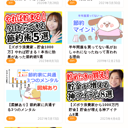
2020年7月28日
2021年3月30日
節約
節約
【ズボラ浪費家→貯金1000
半年間服を買ってない私がお
万】やれば貯まる！本当に効
しゃれになったねって言われ
果があった節約術5選
る理由
2023年8月3日
2019年12月23日
節約
節約
【図解あり】節約家に共通す
【ズボラ浪費家から1000万円
る3つのメンタル
貯金】貯金が増える神アイテ
ム8選
2021年3月13日
2023年4月6日
節約
節約