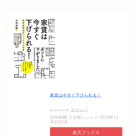
家賃は今すぐ下げられる！
ヨメレバ
posted with
日向咲嗣 三五館シンシャ 2018年11
月22日頃
楽天ブックス