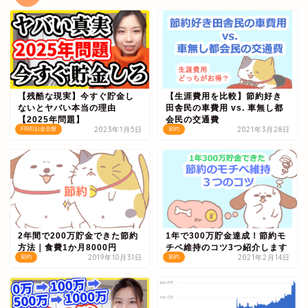
【残酷な現実】今すぐ貯金し
【生涯費用を比較】節約好き
ないとヤバい本当の理由
田舎民の車費用 vs. 車無し都
【2025年問題】
会民の交通費
2023年1月5日
2021年3月28日
FIRE/お金全般
節約
2年間で200万貯金できた節約
1年で300万貯金達成！節約モ
方法｜食費1か月8000円
チベ維持のコツ3つ紹介します
2019年10月31日
2021年2月14日
節約
節約