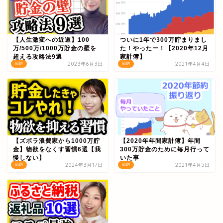
【人生激変への近道】100
ついに1年で300万貯まりまし
万/500万/1000万貯金の壁を
た！やったー！【2020年12月
超える攻略法9選
家計簿】
2023年6月3日
2021年4月4日
節約
節約
【ズボラ浪費家から1000万貯
【2020年年間家計簿】年間
金】物欲をなくす習慣6選【我
300万貯金のために毎月行って
慢しない】
いた事
2024年3月17日
2021年4月5日
節約
節約