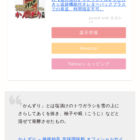
き☆追跡機能付きレターパックプラス
での発送、時間指定不可。
カエレ
posted with
バ
楽天市場
Amazon
Yahooショッピング
「かんずり」とは塩漬けのトウガラシを雪の上に
さらしてあくを抜き、柚子や糀（こうじ）などと
混ぜて発酵させたもの。
かんずり – 越後妙高 辛味調味料 オフィシャルサイ