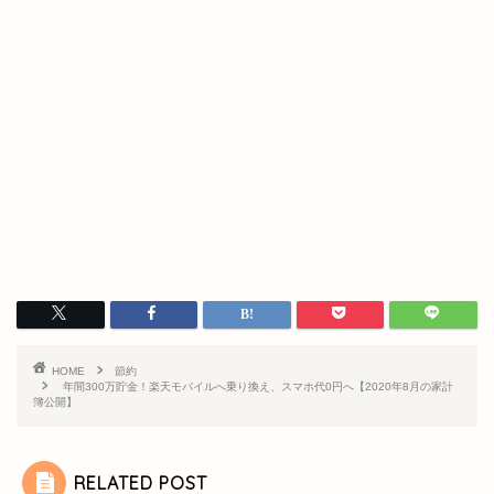
HOME
節約
年間300万貯金！楽天モバイルへ乗り換え、スマホ代0円へ【2020年8月の家計
簿公開】
RELATED POST