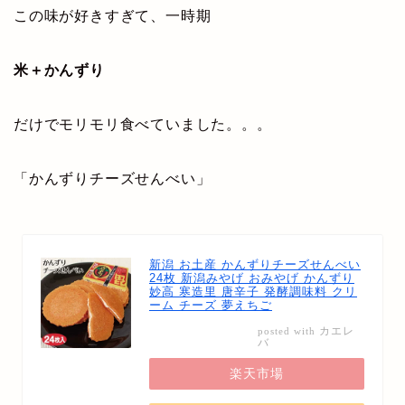
この味が好きすぎて、一時期
米＋かんずり
だけでモリモリ食べていました。。。
「かんずりチーズせんべい」
新潟 お土産 かんずりチーズせんべい
24枚 新潟みやげ おみやげ かんずり
妙高 寒造里 唐辛子 発酵調味料 クリ
ーム チーズ 夢えちご
カエレ
posted with
バ
楽天市場