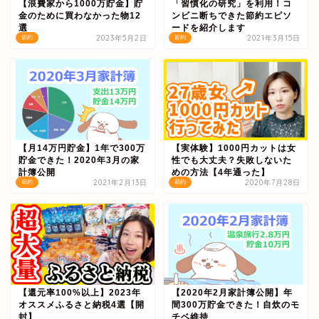
【浪費家から1000万貯金】貯
「習慣化の研究」を利用！コ
金のために買わなかった物12
ンビニ断ちできた節約エピソ
選
ードを紹介します
2023年5月2日
2021年3月15日
節約
節約
【月14万円貯金】1年で300万
【実体験】1000円カットは女
貯金できた！2020年3月の家
性でも大丈夫？失敗しないた
計簿公開
めの方法【4年通った】
2021年2月13日
2020年7月28日
節約
節約
【還元率100%以上】2023年
【2020年2月家計簿公開】年
オススメふるさと納税4選【開
間300万貯金できた！自炊のモ
封】
チベ維持