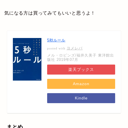
気になる方は買ってみてもいいと思うよ！
5秒ルール
ヨメレバ
posted with
メル・ロビンズ/福井久美子 東洋館出
版社 2019年07月
楽天ブックス
Amazon
Kindle
まとめ