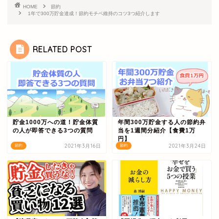
HOME
節約
1年で300万貯金達成！節約モチベ維持のコツ3つ紹介します
RELATED POST
貯金1000万への道！貯金体質
年間300万貯金する人の節約弁
の人が即答できる3つの質問
当を1週間分紹介【食費1万
円】
2021年3月16日
2021年3月24日
節約
節約