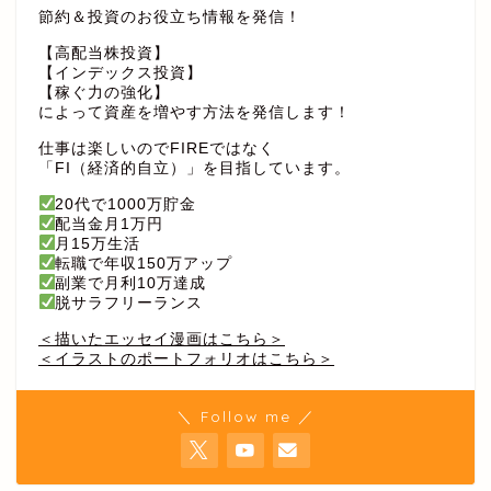
節約＆投資のお役立ち情報を発信！
【高配当株投資】
【インデックス投資】
【稼ぐ力の強化】
によって資産を増やす方法を発信します！
仕事は楽しいのでFIREではなく
「FI（経済的自立）」を目指しています。
20代で1000万貯金
配当金月1万円
月15万生活
転職で年収150万アップ
副業で月利10万達成
脱サラフリーランス
＜描いたエッセイ漫画はこちら＞
＜イラストのポートフォリオはこちら＞
＼ Follow me ／