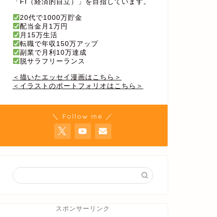
「FI（経済的自立）」を目指しています。
20代で1000万貯金
配当金月1万円
月15万生活
転職で年収150万アップ
副業で月利10万達成
脱サラフリーランス
＜描いたエッセイ漫画はこちら＞
＜イラストのポートフォリオはこちら＞
＼ Follow me ／
スポンサーリンク