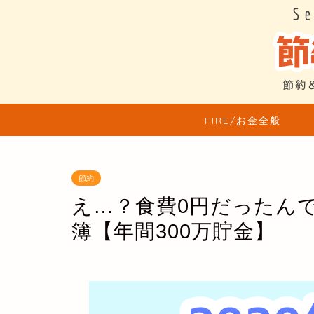
FIRE/お金全般
節約
え…？食費0円だったんで
簿【年間300万貯金】