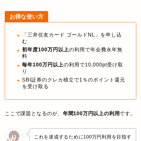
お得な使い方
「三井住友カード ゴールドNL」を申し込
む
初年度100万円以上
の利用で年会費永年無
料
毎年100万円以上
の利用で10,000pt受け取
り
SBI証券のクレカ積立で1％のポイント還元
を受け取る
ここで課題となるのが、
年間100万円以上の利用
です。
これを達成するために100万円利用を目指す