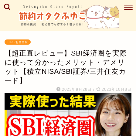
FIRE/お金全般
【超正直レビュー】SBI経済圏を実際
に使って分かったメリット・デメリ
ット【積立NISA/SBI証券/三井住友カ
ード】
2023年9月28日
/
2023年10月8日