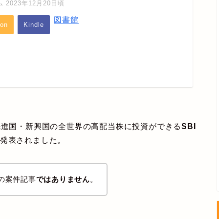
2023年12月20日頃
図書館
on
Kindle
先進国・新興国の全世界の高配当株に投資ができる
SBI
発表されました。
券の案件記事
ではありません
。