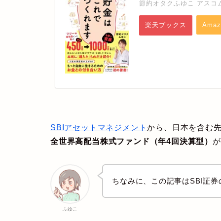
節約オタクふゆこ アスコム 
楽天ブックス
Amaz
SBIアセットマネジメント
から、日本を含む
全世界高配当株式ファンド（年4回決算型）
が
ちなみに、この記事はSBI証
ふゆこ