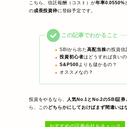
こちら、信託報酬（コスト）が
年率0.0550%
の
成長投資枠
に登録予定です。
SBIから出た
高配当株
の投資信
投資初心者
はどうすれば良い
S&P500
よりも儲かるの？
オススメなの？
投資をやるなら、
人気No.1とNo.2のSBI証
ら、この
どちらかにしておけばまず間違いは
おすすめの証券会社をチェック