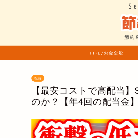
FIRE/お金全般
投資
【最安コストで高配当】S
のか？【年4回の配当金