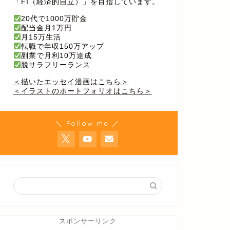
「FI（経済的自立）」を目指しています。
20代で1000万貯金
配当金月1万円
月15万生活
転職で年収150万アップ
副業で月利10万達成
脱サラフリーランス
＜描いたエッセイ漫画はこちら＞
＜イラストのポートフォリオはこちら＞
＼ Follow me ／
スポンサーリンク