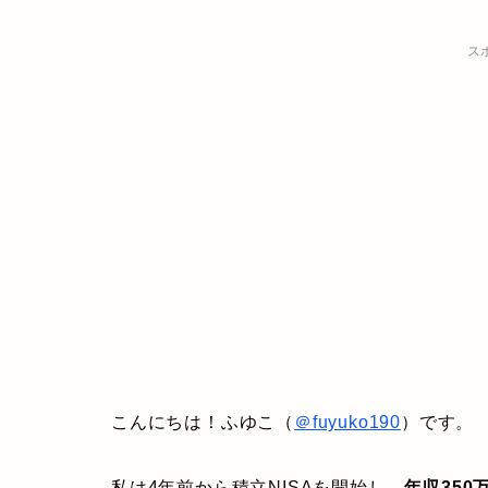
ス
こんにちは！ふゆこ（
＠fuyuko190
）です。
私は4年前から積立NISAを開始し、
年収350