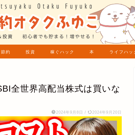
節約
投資
稼ぐハック
本
ライフハッ
BI全世界高配当株式は買いな
】
2024年9月8日
/
2024年9月20日