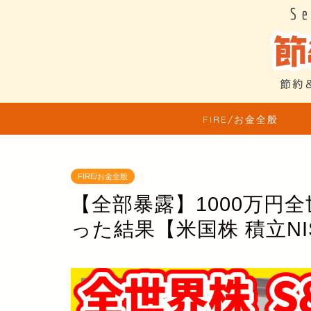
FIRE/お金全般
FIRE/お金全般
【全部暴露】1000万円全世
った結果【米国株 積立NI