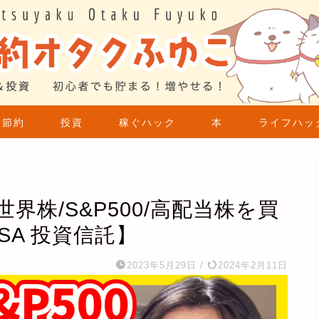
節約
投資
稼ぐハック
本
ライフハッ
界株/S&P500/高配当株を買
SA 投資信託】
2023年5月29日
/
2024年2月11日