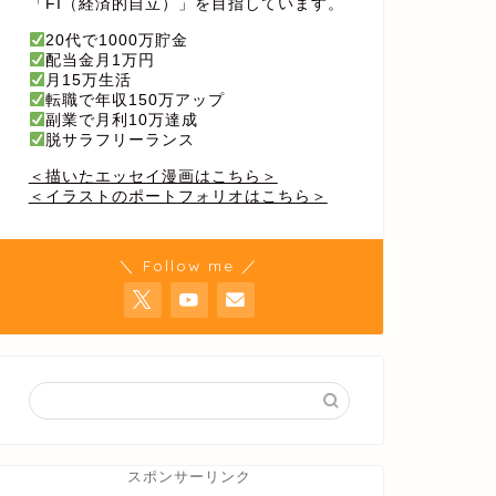
「FI（経済的自立）」を目指しています。
20代で1000万貯金
配当金月1万円
月15万生活
転職で年収150万アップ
副業で月利10万達成
脱サラフリーランス
＜描いたエッセイ漫画はこちら＞
＜イラストのポートフォリオはこちら＞
＼ Follow me ／
スポンサーリンク