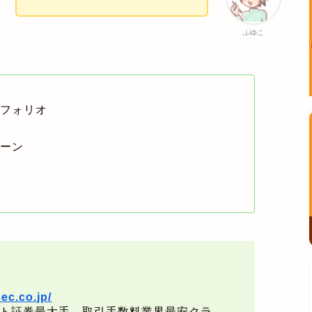
ふゆこ
トフォリオ
ターン
ン
ン
ec.co.jp/
ト証券最大手。取引手数料業界最安クラ