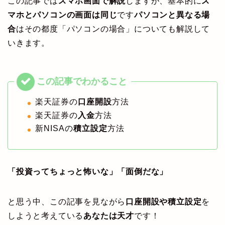
この記事では
スマホ画面で解説
しますが、基本的に
ス
マホとパソコンの画面は同じ
です
パソコンと異なる場
合
はその都度「パソコンの場合」についても解説して
いきます。
楽天証券の
口座開設
方法
楽天証券の
入金
方法
新NISAの
積立設定
方法
「投資ってちょっと怖いな」「面倒だな」
と思う中、この記事を見ながら
口座開設や積立設定
を
しようと考えている
あなたは天才
です！