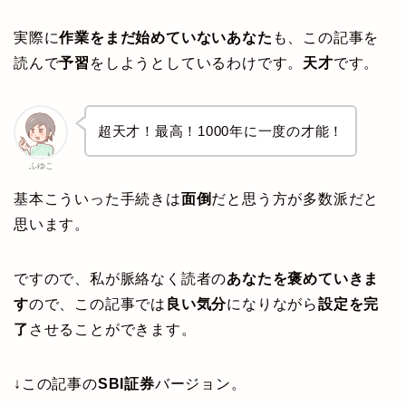
実際に
作業をまだ始めていないあなた
も、この記事を
読んで
予習
をしようとしているわけです。
天才
です。
超天才！最高！1000年に一度の才能！
ふゆこ
基本こういった手続きは
面倒
だと思う方が多数派だと
思います。
ですので、私が脈絡なく読者の
あなたを褒めていきま
す
ので、この記事では
良い気分
になりながら
設定を完
了
させることができます。
↓この記事の
SBI証券
バージョン。