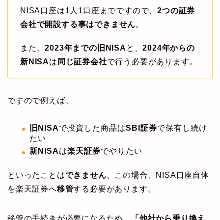
NISA口座は1人1口座までですので、
2つの証券
会社で開設する事はできません
。
また、
2023年までの旧NISA
と、
2024年からの
新NISA
は
同じ証券会社
で行う必要があります。
ですので例えば、
旧NISA
で投資した商品は
SBI証券
で保有し続け
たい
新NISA
は
楽天証券
でやりたい
といったことは
できません
。この場合、NISA口座自体
を楽天証券へ
移管
する必要があります。
移管の手続きが必要になるため、
「他社から乗り換え