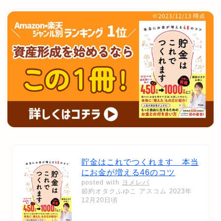
貯金はこれでつくれます 本当
にお金が増える46のコツ
posted with
ヨメレバ
節約オタクふゆこ アスコム 2023年
12月20日頃