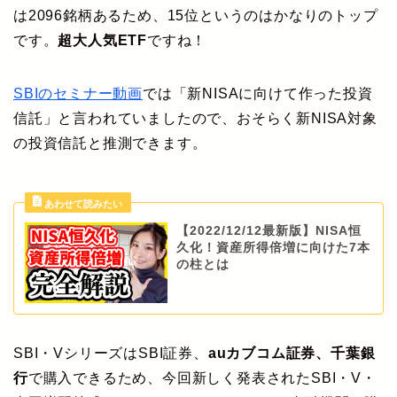
は2096銘柄あるため、15位というのはかなりのトップ
です。
超大人気ETF
ですね！
SBIのセミナー動画
では「新NISAに向けて作った投資
信託」と言われていましたので、おそらく新NISA対象
の投資信託と推測できます。
【2022/12/12最新版】NISA恒
久化！資産所得倍増に向けた7本
の柱とは
SBI・VシリーズはSBI証券、
auカブコム証券、千葉銀
行
で購入できるため、今回新しく発表されたSBI・V・