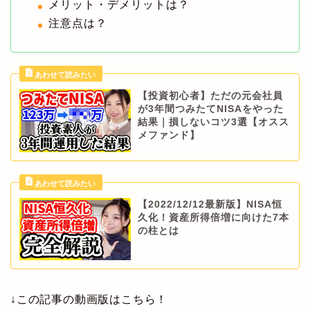
メリット・デメリットは？
注意点は？
【投資初心者】ただの元会社員
が3年間つみたてNISAをやった
結果｜損しないコツ3選【オスス
メファンド】
【2022/12/12最新版】NISA恒
久化！資産所得倍増に向けた7本
の柱とは
↓この記事の動画版はこちら！