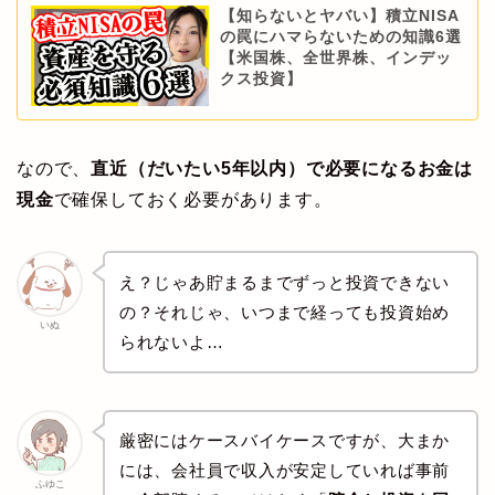
【知らないとヤバい】積立NISA
の罠にハマらないための知識6選
【米国株、全世界株、インデッ
クス投資】
なので、
直近（だいたい5年以内）で必要になるお金は
現金
で確保しておく必要があります。
え？じゃあ貯まるまでずっと投資できない
の？それじゃ、いつまで経っても投資始め
いぬ
られないよ…
厳密にはケースバイケースですが、大まか
には、会社員で収入が安定していれば事前
ふゆこ