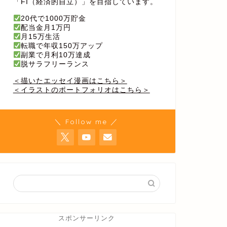
「FI（経済的自立）」を目指しています。
20代で1000万貯金
配当金月1万円
月15万生活
転職で年収150万アップ
副業で月利10万達成
脱サラフリーランス
＜描いたエッセイ漫画はこちら＞
＜イラストのポートフォリオはこちら＞
＼ Follow me ／
スポンサーリンク