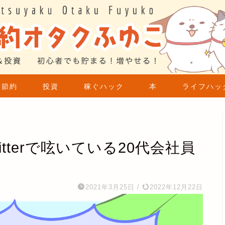
節約
投資
稼ぐハック
本
ライフハッ
tterで呟いている20代会社員
2021年3月25日
/
2022年12月22日