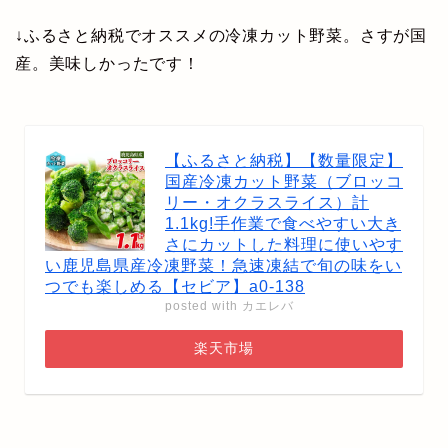
↓ふるさと納税でオススメの冷凍カット野菜。さすが国
産。美味しかったです！
【ふるさと納税】【数量限定】
国産冷凍カット野菜（ブロッコ
リー・オクラスライス）計
1.1kg!手作業で食べやすい大き
さにカットした料理に使いやす
い鹿児島県産冷凍野菜！急速凍結で旬の味をい
つでも楽しめる【セビア】a0-138
posted with
カエレバ
楽天市場